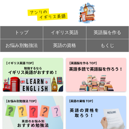
トップ
イギリス英語
英語脳を作る
お悩み別勉強法
英語の資格
もくじ