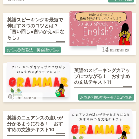
英語スピーキングを最短で
伸ばす３つのコツとは？
「言い回し×言いかえ×口な
らし」
14
お悩み別勉強法--英会話の悩み
英語のスピーキング力アッ
プにつながる！ おすすめ
の文法テキスト11
01
お悩み別勉強法--英会話の悩み
英語のニュアンスの違いが
分かるようになる！ おす
すめの文法テキスト10